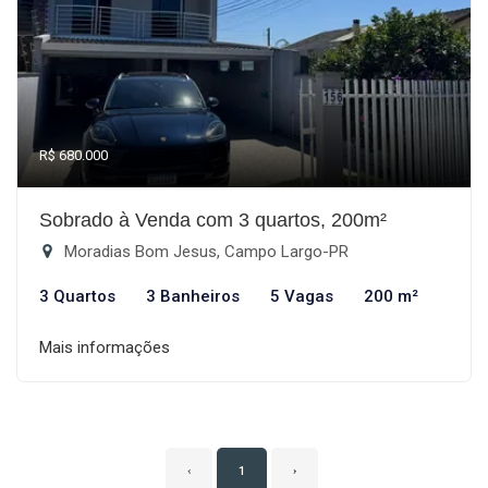
R$ 680.000
Sobrado à Venda com 3 quartos, 200m²
Moradias Bom Jesus, Campo Largo-PR
3 Quartos
3 Banheiros
5 Vagas
200 m²
Mais informações
‹
1
›