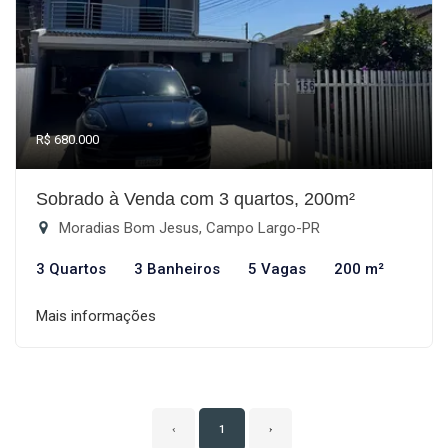
R$ 680.000
Sobrado à Venda com 3 quartos, 200m²
Moradias Bom Jesus, Campo Largo-PR
3 Quartos
3 Banheiros
5 Vagas
200 m²
Mais informações
‹
1
›