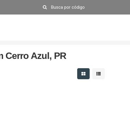
 Cerro Azul, PR
Mostrar resultados em 
Mostrar resultad