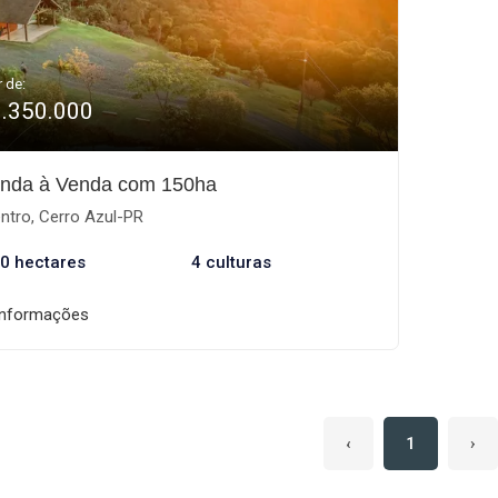
r de:
9.350.000
nda à Venda com 150ha
ntro, Cerro Azul-PR
0 hectares
4 culturas
informações
‹
1
›