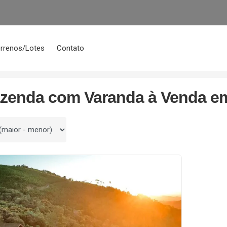
rrenos/Lotes
Contato
Com Varanda
azenda com Varanda à Venda em
 por