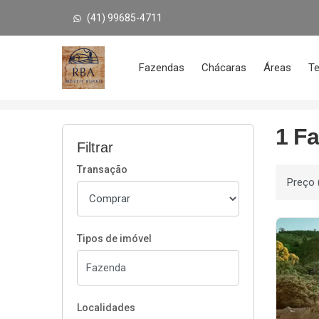
(41) 99685-4711
Página inicial
Fazendas
Chácaras
Áreas
Te
Início
Fazendas à venda
Cerro Azul/PR
1 F
Filtrar
Transação
Ordenar
Tipos de imóvel
Localidades