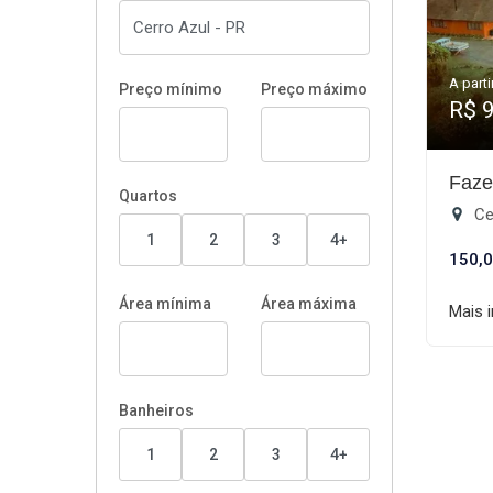
A parti
Preço mínimo
Preço máximo
R$ 
Faze
Quartos
Ce
1
2
3
4+
150,0
Área mínima
Área máxima
Mais 
Banheiros
1
2
3
4+