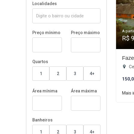
Localidades
A parti
Preço mínimo
Preço máximo
R$ 
Faze
Quartos
Ce
1
2
3
4+
150,0
Área mínima
Área máxima
Mais 
Banheiros
1
2
3
4+