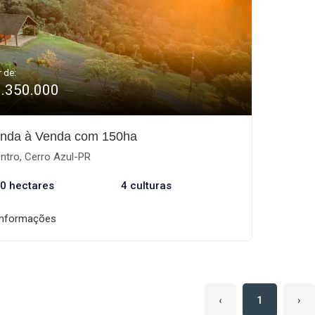
r de:
9.350.000
nda à Venda com 150ha
ntro, Cerro Azul-PR
0 hectares
4 culturas
informações
‹
1
›