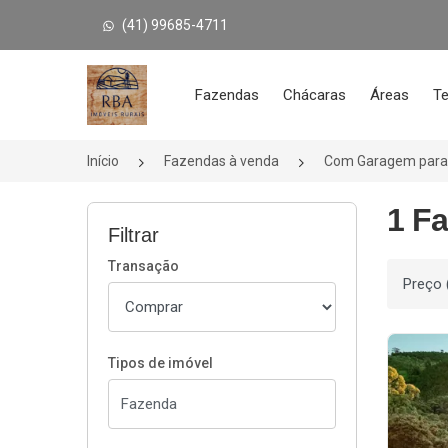
(41) 99685-4711
Página inicial
Fazendas
Chácaras
Áreas
Te
Início
Fazendas à venda
Com Garagem para
1 F
Filtrar
Transação
Ordenar
Tipos de imóvel