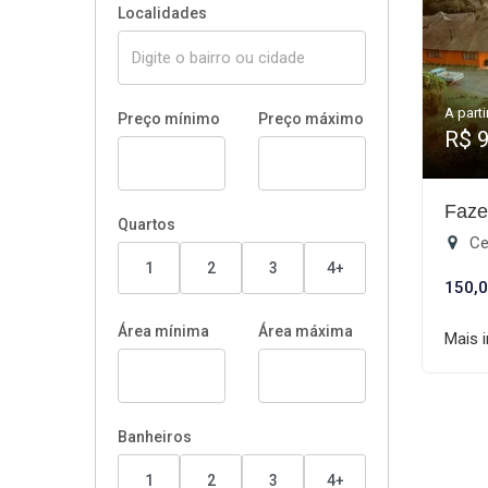
Localidades
A parti
Preço mínimo
Preço máximo
R$ 
Faze
Quartos
Ce
1
2
3
4+
150,0
Área mínima
Área máxima
Mais 
Banheiros
1
2
3
4+