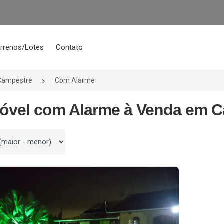
rrenos/Lotes
Contato
Campestre
Com Alarme
móvel com Alarme à Venda em C
 por