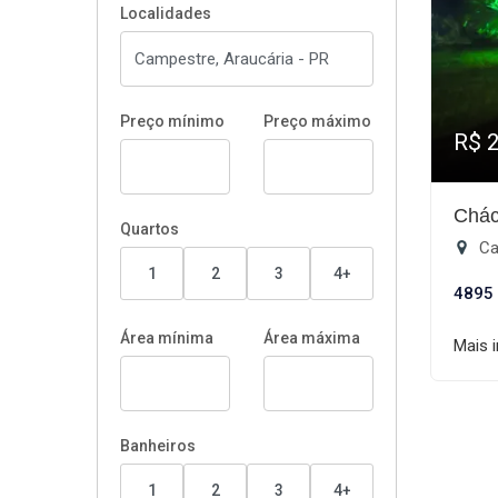
Localidades
Preço mínimo
Preço máximo
R$ 
Chác
Quartos
Ca
1
2
3
4+
4895
Área mínima
Área máxima
Mais 
Banheiros
1
2
3
4+