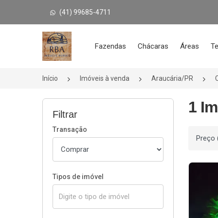
(41) 99685-4711
Página inicial
Fazendas
Chácaras
Áreas
Te
Início
Imóveis à venda
Araucária/PR
1 I
Filtrar
Transação
Ordenar
Tipos de imóvel