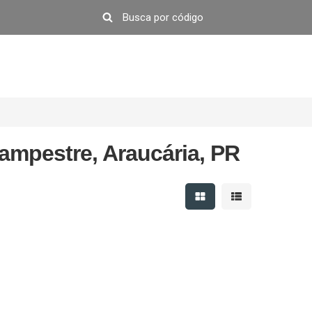
ampestre, Araucária, PR
Mostrar resultados em 
Mostrar resultad