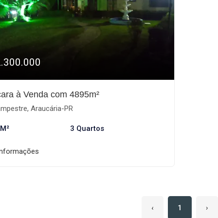
2.300.000
ara à Venda com 4895m²
mpestre, Araucária-PR
 M²
3 Quartos
informações
‹
1
›