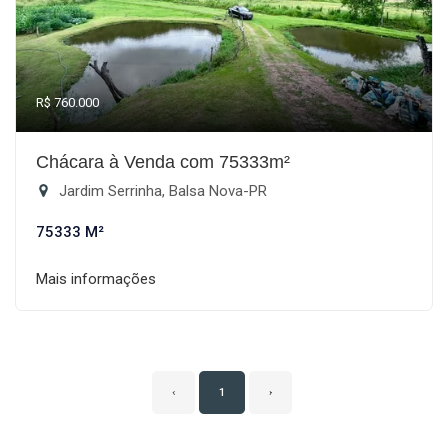
R$ 760.000
Chácara à Venda com 75333m²
Jardim Serrinha, Balsa Nova-PR
75333 M²
Mais informações
‹
1
›