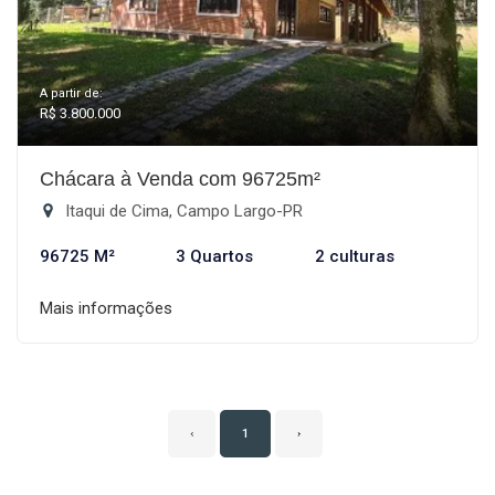
A partir de:
R$ 3.800.000
Chácara à Venda com 96725m²
Itaqui de Cima, Campo Largo-PR
96725 M²
3 Quartos
2 culturas
Mais informações
‹
1
›