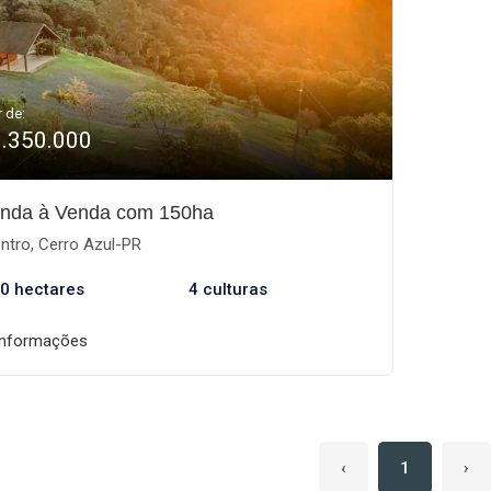
r de:
9.350.000
nda à Venda com 150ha
ntro, Cerro Azul-PR
0 hectares
4 culturas
informações
‹
1
›