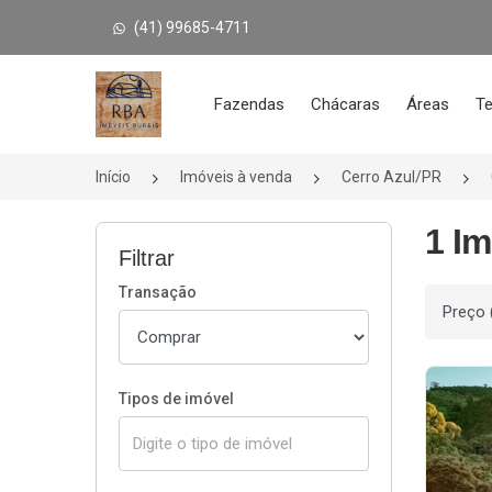
(41) 99685-4711
Página inicial
Fazendas
Chácaras
Áreas
Te
Início
Imóveis à venda
Cerro Azul/PR
1 I
Filtrar
Transação
Ordenar
Tipos de imóvel