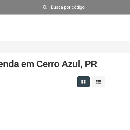
enda em Cerro Azul, PR
Mostrar resultados em 
Mostrar resultad