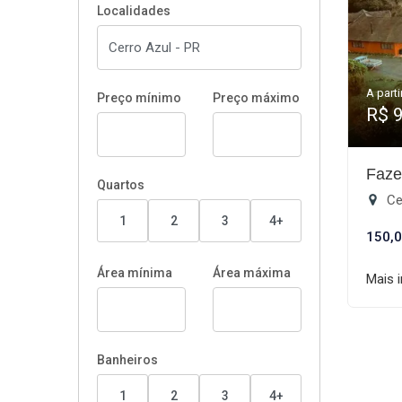
Localidades
A parti
Preço mínimo
Preço máximo
R$ 
Faze
Quartos
Ce
1
2
3
4+
150,0
Área mínima
Área máxima
Mais 
Banheiros
1
2
3
4+