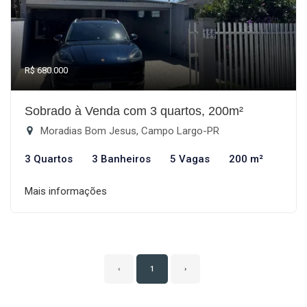
R$ 680.000
Sobrado à Venda com 3 quartos, 200m²
Moradias Bom Jesus, Campo Largo-PR
3 Quartos
3 Banheiros
5 Vagas
200 m²
Mais informações
‹
1
›